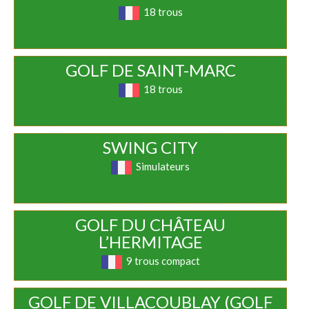
18 trous
GOLF DE SAINT-MARC
18 trous
SWING CITY
Simulateurs
GOLF DU CHÂTEAU
L’HERMITAGE
9 trous compact
GOLF DE VILLACOUBLAY (GOLF