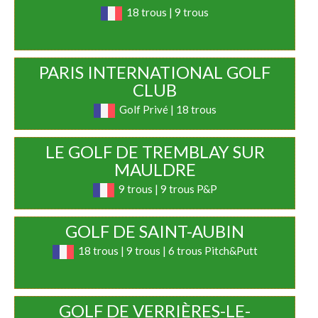
18 trous | 9 trous
PARIS INTERNATIONAL GOLF
CLUB
Golf Privé | 18 trous
LE GOLF DE TREMBLAY SUR
MAULDRE
9 trous | 9 trous P&P
GOLF DE SAINT-AUBIN
18 trous | 9 trous | 6 trous Pitch&Putt
GOLF DE VERRIÈRES-LE-