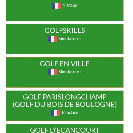
9 trous
GOLFSKILLS
Simulateurs
GOLF EN VILLE
Simulateurs
GOLF PARISLONGCHAMP
(GOLF DU BOIS DE BOULOGNE)
Practice
GOLF D’ECANCOURT