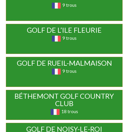
9 trous
GOLF DE L’ILE FLEURIE
9 trous
GOLF DE RUEIL-MALMAISON
9 trous
BÉTHEMONT GOLF COUNTRY
CLUB
18 trous
GOLF DE NOISY-LE-ROI