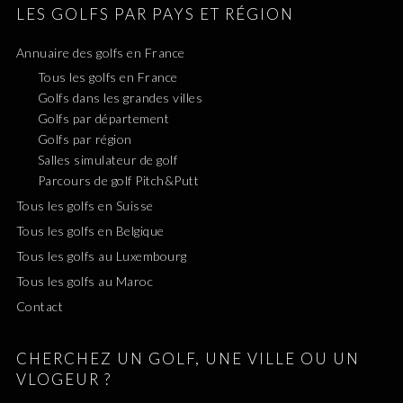
LES GOLFS PAR PAYS ET RÉGION
Annuaire des golfs en France
Tous les golfs en France
Golfs dans les grandes villes
Golfs par département
Golfs par région
Salles simulateur de golf
Parcours de golf Pitch&Putt
Tous les golfs en Suisse
Tous les golfs en Belgique
Tous les golfs au Luxembourg
Tous les golfs au Maroc
Contact
CHERCHEZ UN GOLF, UNE VILLE OU UN
VLOGEUR ?