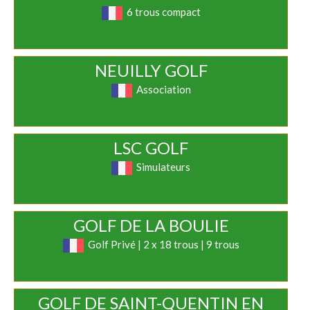
6 trous compact
NEUILLY GOLF
Association
LSC GOLF
Simulateurs
GOLF DE LA BOULIE
Golf Privé | 2 x 18 trous | 9 trous
GOLF DE SAINT-QUENTIN EN