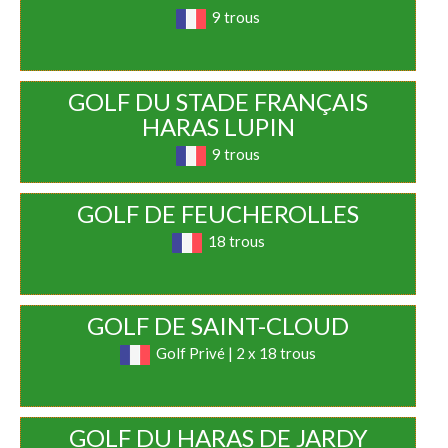
9 trous
GOLF DU STADE FRANÇAIS
HARAS LUPIN
9 trous
GOLF DE FEUCHEROLLES
18 trous
GOLF DE SAINT-CLOUD
Golf Privé | 2 x 18 trous
GOLF DU HARAS DE JARDY