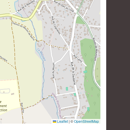
Leaflet
|
©
OpenStreetMap