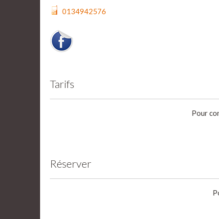
0134942576
Tarifs
Pour con
Réserver
P