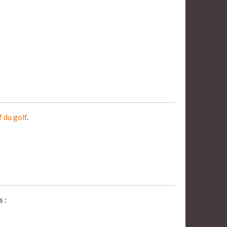
f du golf
.
 :