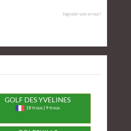
Signaler une erreur!
GOLF DES YVELINES
18 trous | 9 trous