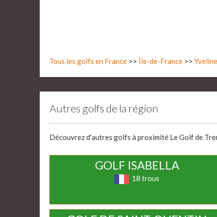
Tous les golfs en France
>>
Île-de-France
>>
Yveline
Autres golfs de la région
Découvrez d'autres golfs à proximité Le Golf de Trem
GOLF ISABELLA
18 trous