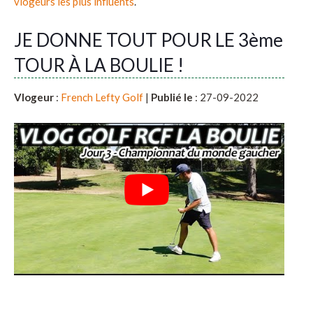
vlogeurs les plus influents
.
JE DONNE TOUT POUR LE 3ème
TOUR À LA BOULIE !
Vlogeur
:
French Lefty Golf
|
Publié le
: 27-09-2022