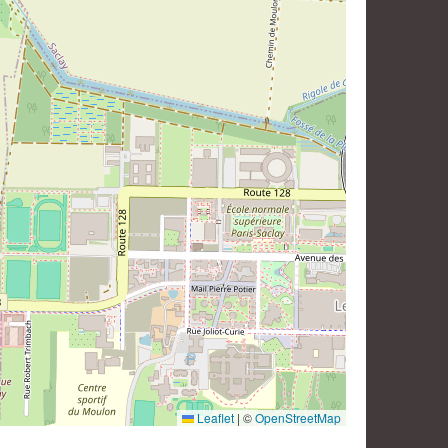
Leaflet
|
©
OpenStreetMap