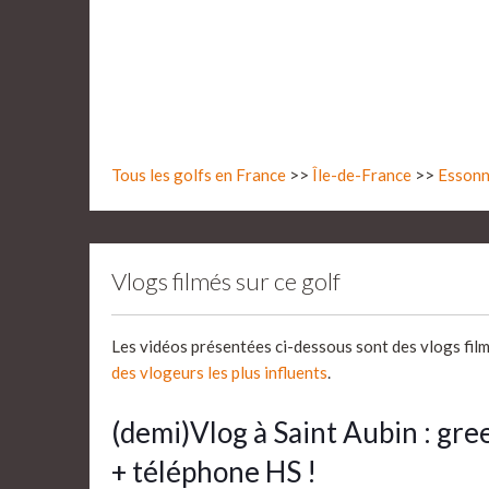
Tous les golfs en France
>>
Île-de-France
>>
Essonn
Vlogs filmés sur ce golf
Les vidéos présentées ci-dessous sont des vlogs fil
des vlogeurs les plus influents
.
(demi)Vlog à Saint Aubin : gre
+ téléphone HS !