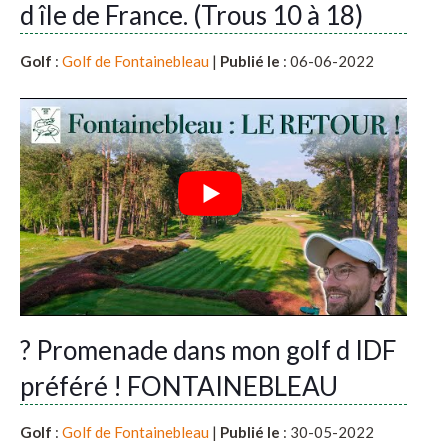
d île de France. (Trous 10 à 18)
Golf
:
Golf de Fontainebleau
|
Publié le
: 06-06-2022
? Promenade dans mon golf d IDF
préféré ! FONTAINEBLEAU
Golf
:
Golf de Fontainebleau
|
Publié le
: 30-05-2022