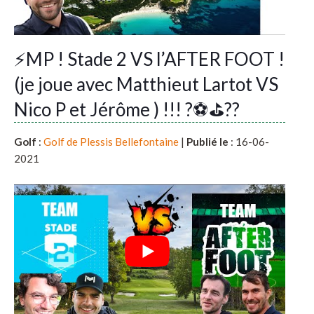
⚡️MP ! Stade 2 VS l’AFTER FOOT !
(je joue avec Matthieut Lartot VS
Nico P et Jérôme ) !!! ?⚽️⛳️??
Golf
:
Golf de Plessis Bellefontaine
|
Publié le
: 16-06-
2021