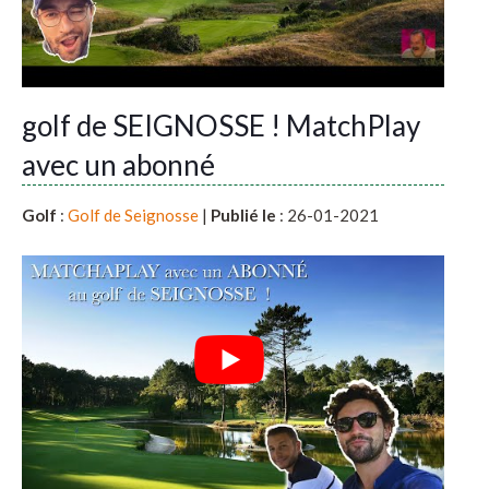
golf de SEIGNOSSE ! MatchPlay
avec un abonné
Golf
:
Golf de Seignosse
|
Publié le
: 26-01-2021