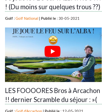
! (Du moins sur quelques trous ??)
Golf
:
Golf National
|
Publié le
: 30-05-2021
LES FOOOORES Bros à Arcachon
!! dernier Scramble du séjour : »(
Golf
:
Golf d'Arcachon
|
Publié le
: 12-05-2021