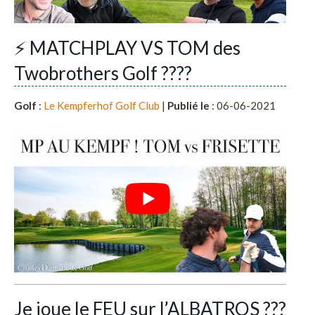
⚡️ MATCHPLAY VS TOM des
Twobrothers Golf ????
Golf
:
Le Kempferhof Golf Club
|
Publié le
: 06-06-2021
Je joue le FEU sur l’ALBATROS ???