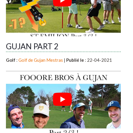
GUJAN PART 2
Golf
:
Golf de Gujan Mestras
|
Publié le
: 22-04-2021