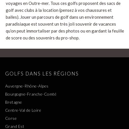
voyages en Outre-mer. Tous ces golfs proposent des sacs de
golf avec clubs à la location (pensez à vos chaussures et
balles). Jouer un parcours de golf dans un environnement
paradisiaque est souvent un très joli souvenir de vacances
qu’on peut immortaliser par des photos ou en gardant la feuille
de score ou des souvenirs du pro-shop.
GOLFS DANS LES RÉGIONS
Auvergne-Rhône-Alpes
Bourgogne-Franche-Comté
Bretagne
Centre-Val de Loire
Corse
Grand Est