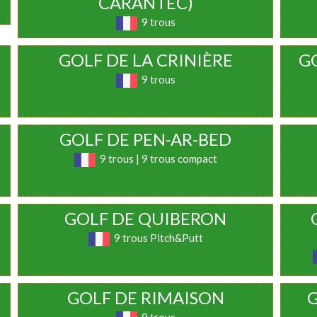
CARANTEC)
9 trous
GOLF DE LA CRINIÈRE
G
9 trous
GOLF DE PEN-AR-BED
9 trous | 9 trous compact
GOLF DE QUIBERON
9 trous Pitch&Putt
GOLF DE RIMAISON
G