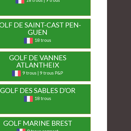
18 trous | 9 trous
OLF DE SAINT-CAST PEN-
GUEN
18 trous
GOLF DE VANNES
ATLANTHEIX
9 trous | 9 trous P&P
GOLF DES SABLES D’OR
18 trous
GOLF MARINE BREST