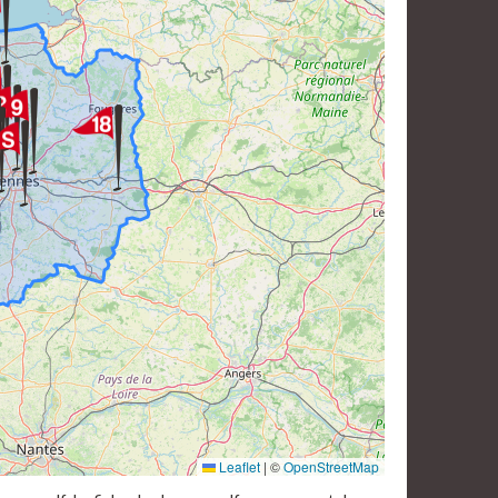
Leaflet
|
©
OpenStreetMap