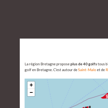
La région Bretagne propose
plus de 40 golfs
tous b
golf en Bretagne. C’est autour de
Saint-Malo
et de
R
+
−