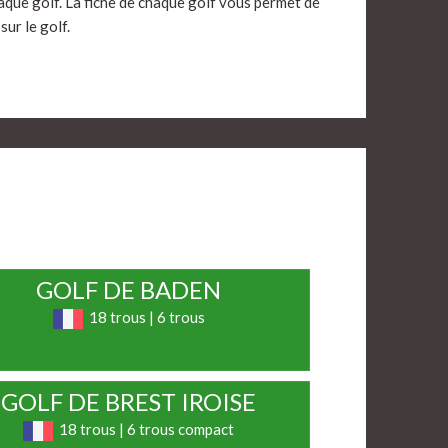
haque golf. La fiche de chaque golf vous permet de
sur le golf.
GOLF DE BADEN
18 trous | 6 trous
GOLF DE BREST IROISE
18 trous | 6 trous compact