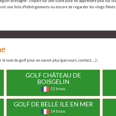
région Bretagne : cliquez sur une icône pour en apprendre plus sur c
e voir une liste d'hébérgements ou encore de regarder les vlogs filmés 
ne
 le nom du golf pour en savoir plus (parcours, contact, ...) :
GOLF CHÂTEAU DE
BOISGELIN
12 trous
GOLF DE BELLE ILE EN MER
14 trous