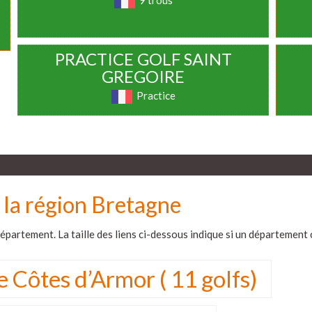
9 trous
PRACTICE GOLF SAINT
GREGOIRE
Practice
 la région Bretagne
partement. La taille des liens ci-dessous indique si un département 
e Côtes d’Armor ( 11 golfs)