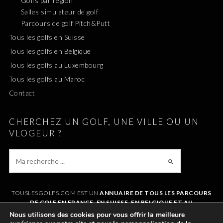
Golfs par région
Salles simulateur de golf
Parcours de golf Pitch&Putt
Tous les golfs en Suisse
Tous les golfs en Belgique
Tous les golfs au Luxembourg
Tous les golfs au Maroc
Contact
CHERCHEZ UN GOLF, UNE VILLE OU UN
VLOGEUR ?
TOUSLESGOLFS.COM EST UN
ANNUAIRE DE TOUS LES PARCOURS
DE GOLF EN FRANCE, EN SUISSE, EN BELGIQUE ET AU
LUXEMBOURG
. IL VOUS PERMET DE TROUVER UN GOLF AUTOUR DE
Nous utilisons des cookies pour vous offrir la meilleure
CHEZVOUS OU LORS DE VOS VACANCES. LE SITE RÉFÉRENCE