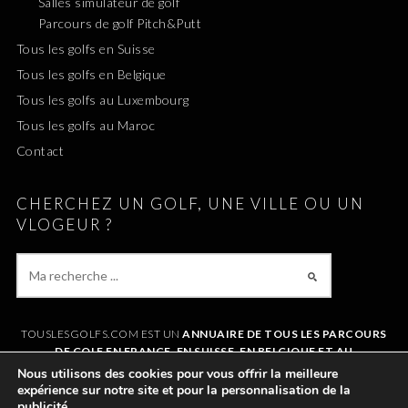
Salles simulateur de golf
Parcours de golf Pitch&Putt
Tous les golfs en Suisse
Tous les golfs en Belgique
Tous les golfs au Luxembourg
Tous les golfs au Maroc
Contact
CHERCHEZ UN GOLF, UNE VILLE OU UN
VLOGEUR ?
TOUSLESGOLFS.COM EST UN
ANNUAIRE DE TOUS LES PARCOURS
DE GOLF EN FRANCE, EN SUISSE, EN BELGIQUE ET AU
LUXEMBOURG
. IL VOUS PERMET DE TROUVER UN GOLF AUTOUR DE
Nous utilisons des cookies pour vous offrir la meilleure
CHEZVOUS OU LORS DE VOS VACANCES. LE SITE RÉFÉRENCE
expérience sur notre site et pour la personnalisation de la
ÉGALEMENT
TOUS LES VLOGS GOLF
ET LES
VLOGEURS LES PLUS
publicité.