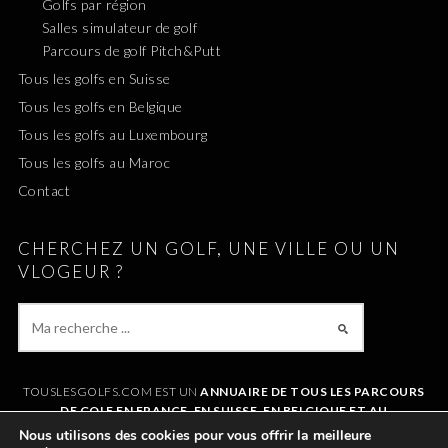
Golfs par région
Salles simulateur de golf
Parcours de golf Pitch&Putt
Tous les golfs en Suisse
Tous les golfs en Belgique
Tous les golfs au Luxembourg
Tous les golfs au Maroc
Contact
CHERCHEZ UN GOLF, UNE VILLE OU UN
VLOGEUR ?
TOUSLESGOLFS.COM EST UN
ANNUAIRE DE TOUS LES PARCOURS
DE GOLF EN FRANCE, EN SUISSE, EN BELGIQUE ET AU
LUXEMBOURG
. IL VOUS PERMET DE TROUVER UN GOLF AUTOUR DE
Nous utilisons des cookies pour vous offrir la meilleure