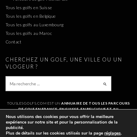
Tous les golfs en Suisse
Tous les golfs en Belgique
Tous les golfs au Luxembourg
Tous les golfs au Maroc
Contact
CHERCHEZ UN GOLF, UNE VILLE OU UN
VLOGEUR ?
TOUSLESGOLFS.COM EST UN
ANNUAIRE DE TOUS LES PARCOURS
DE GOLF EN FRANCE, EN SUISSE, EN BELGIQUE ET AU
LUXEMBOURG
. IL VOUS PERMET DE TROUVER UN GOLF AUTOUR DE
Nous utilisons des cookies pour vous offrir la meilleure
CHEZVOUS OU LORS DE VOS VACANCES. LE SITE RÉFÉRENCE
expérience sur notre site et pour la personnalisation de la
ÉGALEMENT
TOUS LES VLOGS GOLF
ET LES
VLOGEURS LES PLUS
publicité.
POPULAIRES
.
Plus de détails sur les cookies utilisés sur la page
réglages
.