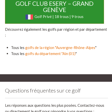
GOLF CLUB ESERY – GRAND
GENÈVE
Golf Privé | 18 trous | 9 trous
Découvrez également les golfs par région et par département
:
Tous les
golfs de la région "Auvergne-Rhône-Alpes
"
Tous les
golfs du département "Ain (01)
"
Questions fréquentes sur ce golf
Les réponses aux questions les plus posées. Contactez-nous
ou directement le golf pour répondre à vos questions :