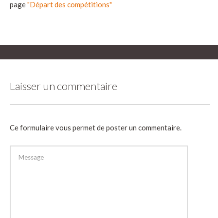
page
"Départ des compétitions"
Laisser un commentaire
Ce formulaire vous permet de poster un commentaire.