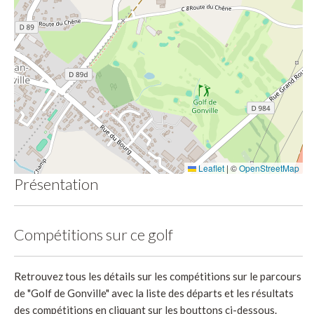
Leaflet
|
©
OpenStreetMap
Présentation
Compétitions sur ce golf
Retrouvez tous les détails sur les compétitions sur le parcours
de "Golf de Gonville" avec la liste des départs et les résultats
des compétitions en cliquant sur les bouttons ci-dessous.