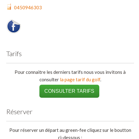
0450946303
Tarifs
Pour connaitre les derniers tarifs nous vous invitons à
consulter
la page tarif du golf
.
CONSULTER TARIFS
Réserver
Pour réserver un départ au green-fee cliquez sur le boutton
ci-dessous :