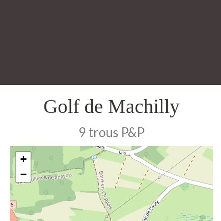
Golf de Machilly
9 trous P&P
+
−