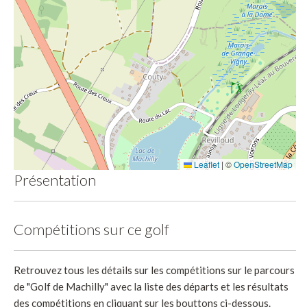
Leaflet
|
©
OpenStreetMap
Présentation
Compétitions sur ce golf
Retrouvez tous les détails sur les compétitions sur le parcours
de "Golf de Machilly" avec la liste des départs et les résultats
des compétitions en cliquant sur les bouttons ci-dessous.