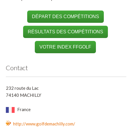
DÉPART DES COMPÉTITIONS
RÉSULTATS DES COMPÉTITIONS
VOTRE INDEX FFGOLF
Contact
232 route du Lac
74140 MACHILLY
France
http://www.golfdemachilly.com/