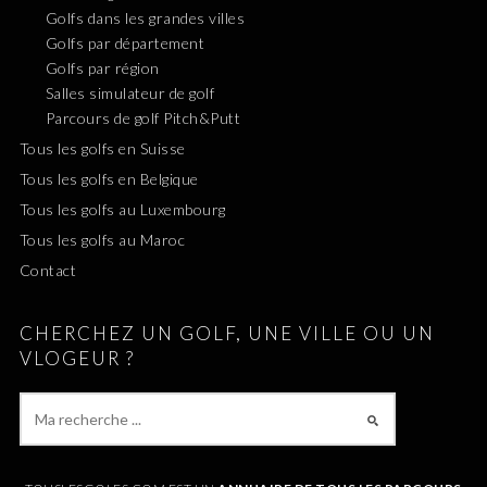
Golfs dans les grandes villes
Golfs par département
Golfs par région
Salles simulateur de golf
Parcours de golf Pitch&Putt
Tous les golfs en Suisse
Tous les golfs en Belgique
Tous les golfs au Luxembourg
Tous les golfs au Maroc
Contact
CHERCHEZ UN GOLF, UNE VILLE OU UN
VLOGEUR ?