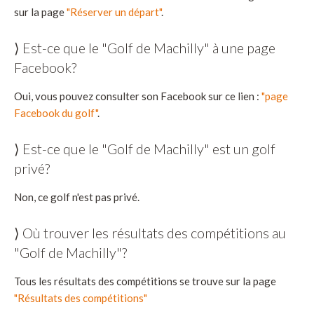
sur la page
"Réserver un départ"
.
⟩ Est-ce que le "Golf de Machilly" à une page
Facebook?
Oui, vous pouvez consulter son Facebook sur ce lien :
"page
Facebook du golf"
.
⟩ Est-ce que le "Golf de Machilly" est un golf
privé?
Non, ce golf n'est pas privé.
⟩ Où trouver les résultats des compétitions au
"Golf de Machilly"?
Tous les résultats des compétitions se trouve sur la page
"Résultats des compétitions"