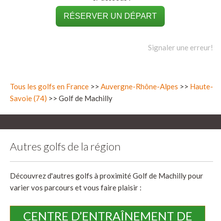
RÉSERVER UN DÉPART
Signaler une erreur!
Tous les golfs en France
>>
Auvergne-Rhône-Alpes
>>
Haute-
Savoie (74)
>> Golf de Machilly
Autres golfs de la région
Découvrez d'autres golfs à proximité Golf de Machilly pour
varier vos parcours et vous faire plaisir :
CENTRE D’ENTRAÎNEMENT DE