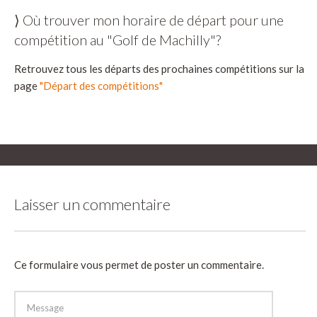
⟩ Où trouver mon horaire de départ pour une
compétition au "Golf de Machilly"?
Retrouvez tous les départs des prochaines compétitions sur la
page
"Départ des compétitions"
Laisser un commentaire
Ce formulaire vous permet de poster un commentaire.