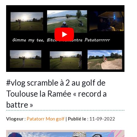
#vlog scramble à 2 au golf de
Toulouse la Ramée « record a
battre »
Vlogeur
:
Patatorr Mon golf
|
Publié le
: 11-09-2022