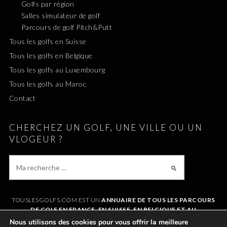
Golfs par région
Salles simulateur de golf
Parcours de golf Pitch&Putt
Tous les golfs en Suisse
Tous les golfs en Belgique
Tous les golfs au Luxembourg
Tous les golfs au Maroc
Contact
CHERCHEZ UN GOLF, UNE VILLE OU UN
VLOGEUR ?
TOUSLESGOLFS.COM EST UN
ANNUAIRE DE TOUS LES PARCOURS
DE GOLF EN FRANCE, EN SUISSE, EN BELGIQUE ET AU
LUXEMBOURG
. IL VOUS PERMET DE TROUVER UN GOLF AUTOUR DE
Nous utilisons des cookies pour vous offrir la meilleure