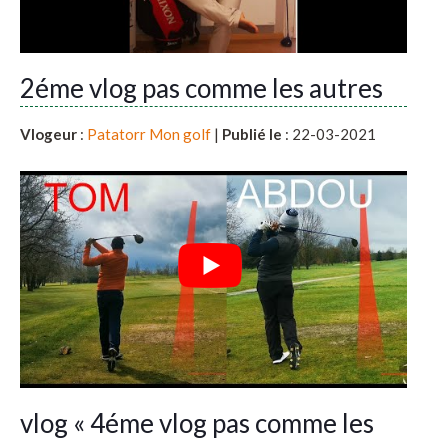
2éme vlog pas comme les autres
Vlogeur
:
Patatorr Mon golf
|
Publié le
: 22-03-2021
vlog « 4éme vlog pas comme les