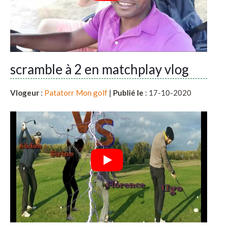
scramble à 2 en matchplay vlog
Vlogeur
:
Patatorr Mon golf
|
Publié le
: 17-10-2020