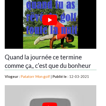
Quand la journée ce termine
comme ça,, c’est que du bonheur
Vlogeur
:
Patatorr Mon golf
|
Publié le
: 12-03-2021