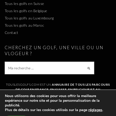
Tous les golfs en Suisse
Tous les golfs en Belgique
Tous les golfs au Luxembourg
Tous les golfs au Maroc
Contact
CHERCHEZ UN GOLF, UNE VILLE OU UN
VLOGEUR ?
TOUSLESGOLFS.COM EST UN
ANNUAIRE DE TOUS LES PARCOURS
DE GOLF EN FRANCE, EN SUISSE, EN BELGIQUE ET AU
LUXEMBOURG
. IL VOUS PERMET DE TROUVER UN GOLF AUTOUR DE
Nous utilisons des cookies pour vous offrir la meilleure
CHEZVOUS OU LORS DE VOS VACANCES. LE SITE RÉFÉRENCE
expérience sur notre site et pour la personnalisation de la
ÉGALEMENT
TOUS LES VLOGS GOLF
ET LES
VLOGEURS LES PLUS
publicité.
POPULAIRES
.
Plus de détails sur les cookies utilisés sur la page
réglages
.