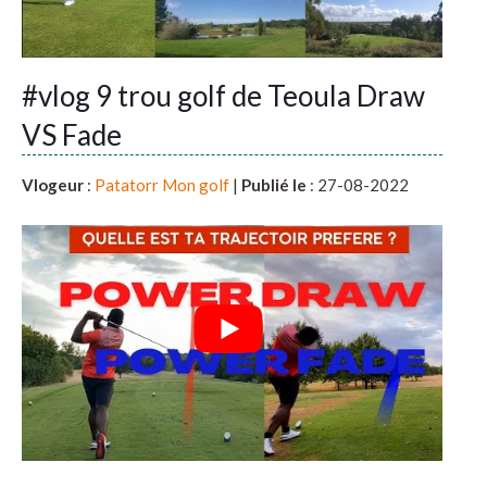
#vlog 9 trou golf de Teoula Draw
VS Fade
Vlogeur
:
Patatorr Mon golf
|
Publié le
: 27-08-2022