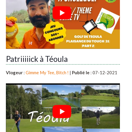
Patriiiiick à Téoula
Vlogeur
:
Gimme My Tee, Bitch !
|
Publié le
: 07-12-2021