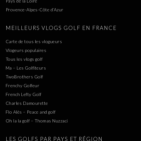
Pays de la Loire
Provence-Alpes-Côte d’Azur
MEILLEURS VLOGS GOLF EN FRANCE
Carte de tous les vlogueurs
Vlogeurs populaires
Tous les vlogs golf
Ma – Les Golfiteurs
TwoBrothers Golf
Frenchy Golfeur
French Lefty Golf
Charles Damourette
Flo Alès – Peace and golf
Oh la la golf – Thomas Nuzzaci
LES GOLFS PAR PAYS ET RÉGION