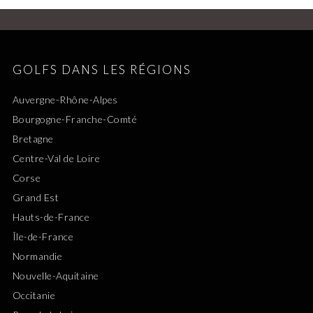
GOLFS DANS LES RÉGIONS
Auvergne-Rhône-Alpes
Bourgogne-Franche-Comté
Bretagne
Centre-Val de Loire
Corse
Grand Est
Hauts-de-France
Île-de-France
Normandie
Nouvelle-Aquitaine
Occitanie