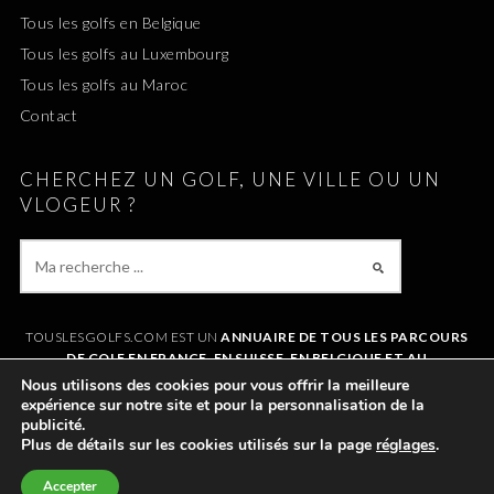
Tous les golfs en Belgique
Tous les golfs au Luxembourg
Tous les golfs au Maroc
Contact
CHERCHEZ UN GOLF, UNE VILLE OU UN
VLOGEUR ?
TOUSLESGOLFS.COM EST UN
ANNUAIRE DE TOUS LES PARCOURS
DE GOLF EN FRANCE, EN SUISSE, EN BELGIQUE ET AU
LUXEMBOURG
. IL VOUS PERMET DE TROUVER UN GOLF AUTOUR DE
Nous utilisons des cookies pour vous offrir la meilleure
CHEZVOUS OU LORS DE VOS VACANCES. LE SITE RÉFÉRENCE
expérience sur notre site et pour la personnalisation de la
ÉGALEMENT
TOUS LES VLOGS GOLF
ET LES
VLOGEURS LES PLUS
publicité.
POPULAIRES
.
Plus de détails sur les cookies utilisés sur la page
réglages
.
Accepter
©2011-2026 TOUSLESGOLFS.COM |
MENTIONS LÉGALES