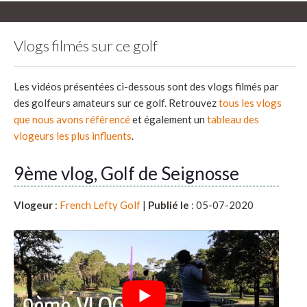
Vlogs filmés sur ce golf
Les vidéos présentées ci-dessous sont des vlogs filmés par
des golfeurs amateurs sur ce golf. Retrouvez
tous les vlogs
que nous avons référencé
et également un
tableau des
vlogeurs les plus influents
.
9ème vlog, Golf de Seignosse
Vlogeur
:
French Lefty Golf
|
Publié le
: 05-07-2020