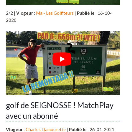
2/2 |
Vlogeur
:
Ma - Les Golfiteurs
|
Publié le
: 16-10-
2020
golf de SEIGNOSSE ! MatchPlay
avec un abonné
Vlogeur
:
Charles Damourette
|
Publié le
: 26-01-2021