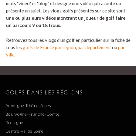
mots "video" et "blog" et désigne une vidéo qui raconte ou
présente un sujet. Les vlogs golfs présentés sur ce site sont
une ou plusieurs vidéos montrant un joueur de golf faire
un parcours 9 ou 18 trous
.
Retrouvez tous les vlogs d'un golf en particulier sur la fiche de
tous les
golfs de France par région
,
par département
ou
par
ville
.
GOLFS DANS LES RÉGIONS
Auvergne-Rhône-Alpes
Bourgogne-Franche-Comté
Bretagne
Centre-Val de Loire