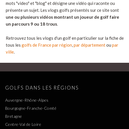
mots "video" et "blog" et désigne une vidéo qui raconte ou
présente un sujet. Les vlogs golfs présentés sur ce site sont
une ou plusieurs vidéos montrant un joueur de golf faire
un parcours 9 ou 18 trous
.
Retrouvez tous les vlogs d'un golf en particulier sur la fiche de
tous les
golfs de France par région
,
par département
ou
par
ville
.
GOLFS DANS LES RÉGIONS
Auvergne-Rhône-Alpes
Bourgogne-Franche-Comté
Bretagne
Centre-Val de Loire