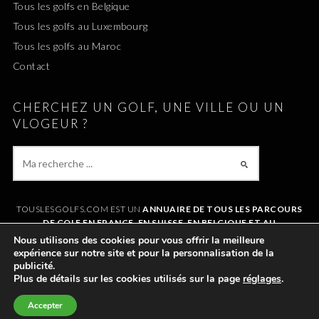
Tous les golfs en Belgique
Tous les golfs au Luxembourg
Tous les golfs au Maroc
Contact
CHERCHEZ UN GOLF, UNE VILLE OU UN
VLOGEUR ?
TOUSLESGOLFS.COM EST UN
ANNUAIRE DE TOUS LES PARCOURS
DE GOLF EN FRANCE, EN SUISSE, EN BELGIQUE ET AU
LUXEMBOURG
. IL VOUS PERMET DE TROUVER UN GOLF AUTOUR DE
Nous utilisons des cookies pour vous offrir la meilleure
CHEZVOUS OU LORS DE VOS VACANCES. LE SITE RÉFÉRENCE
expérience sur notre site et pour la personnalisation de la
ÉGALEMENT
TOUS LES VLOGS GOLF
ET LES
VLOGEURS LES PLUS
publicité.
POPULAIRES
.
Plus de détails sur les cookies utilisés sur la page
réglages
.
Accepter
©2011-2026 TOUSLESGOLFS.COM |
MENTIONS LÉGALES