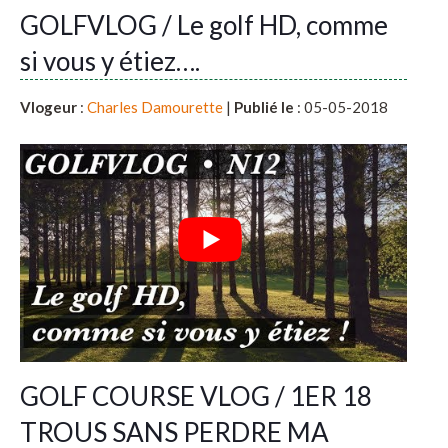
GOLFVLOG / Le golf HD, comme
si vous y étiez….
Vlogeur
:
Charles Damourette
|
Publié le
: 05-05-2018
GOLF COURSE VLOG / 1ER 18
TROUS SANS PERDRE MA