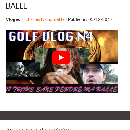
BALLE
Vlogeur
:
Charles Damourette
|
Publié le
: 05-12-2017
Autres golfs de la région