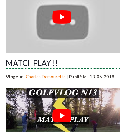
MATCHPLAY !!
Vlogeur
:
Charles Damourette
|
Publié le
: 13-05-2018