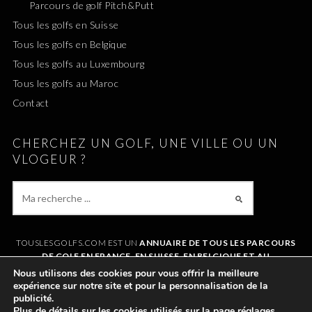
Parcours de golf Pitch&Putt
Tous les golfs en Suisse
Tous les golfs en Belgique
Tous les golfs au Luxembourg
Tous les golfs au Maroc
Contact
CHERCHEZ UN GOLF, UNE VILLE OU UN
VLOGEUR ?
TOUSLESGOLFS.COM EST UN
ANNUAIRE DE TOUS LES PARCOURS
DE GOLF EN FRANCE, EN SUISSE, EN BELGIQUE ET AU
LUXEMBOURG
. IL VOUS PERMET DE TROUVER UN GOLF AUTOUR DE
Nous utilisons des cookies pour vous offrir la meilleure
CHEZVOUS OU LORS DE VOS VACANCES. LE SITE RÉFÉRENCE
expérience sur notre site et pour la personnalisation de la
ÉGALEMENT
TOUS LES VLOGS GOLF
ET LES
VLOGEURS LES PLUS
publicité.
POPULAIRES
.
Plus de détails sur les cookies utilisés sur la page
réglages
.