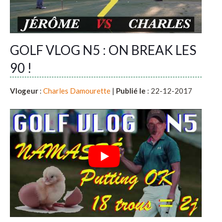
GOLF VLOG N5 : ON BREAK LES
90 !
Vlogeur
:
Charles Damourette
|
Publié le
: 22-12-2017