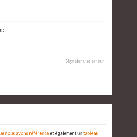
 :
Signaler une erreur!
que nous avons référencé
et également un
tableau