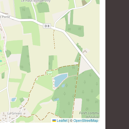
Leaflet
|
©
OpenStreetMap