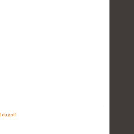
f du golf
.