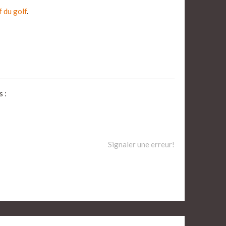
f du golf
.
 :
Signaler une erreur!