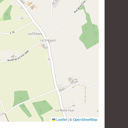
Leaflet
|
©
OpenStreetMap