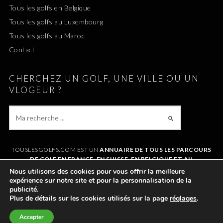
Tous les golfs en Belgique
Tous les golfs au Luxembourg
Tous les golfs au Maroc
Contact
CHERCHEZ UN GOLF, UNE VILLE OU UN
VLOGEUR ?
TOUSLESGOLFS.COM EST UN
ANNUAIRE DE TOUS LES PARCOURS
DE GOLF EN FRANCE, EN SUISSE, EN BELGIQUE ET AU
LUXEMBOURG
. IL VOUS PERMET DE TROUVER UN GOLF AUTOUR DE
Nous utilisons des cookies pour vous offrir la meilleure
CHEZVOUS OU LORS DE VOS VACANCES. LE SITE RÉFÉRENCE
expérience sur notre site et pour la personnalisation de la
ÉGALEMENT
TOUS LES VLOGS GOLF
ET LES
VLOGEURS LES PLUS
publicité.
POPULAIRES
.
Plus de détails sur les cookies utilisés sur la page
réglages
.
Accepter
©2011-2026 TOUSLESGOLFS.COM |
MENTIONS LÉGALES