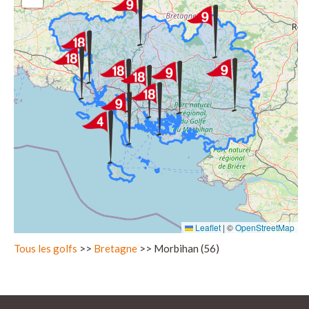
Leaflet
|
©
OpenStreetMap
Tous les golfs
>>
Bretagne
>> Morbihan (56)