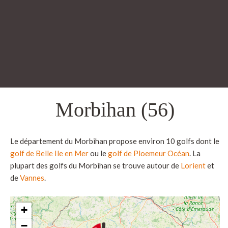
Morbihan (56)
Le département du Morbihan propose environ 10 golfs dont le
golf de Belle Ile en Mer
ou le
golf de Ploemeur Océan
. La
plupart des golfs du Morbihan se trouve autour de
Lorient
et
de
Vannes
.
+
−