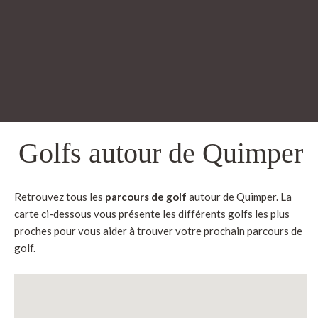
Golfs autour de Quimper
Retrouvez tous les
parcours de golf
autour de Quimper. La
carte ci-dessous vous présente les différents golfs les plus
proches pour vous aider à trouver votre prochain parcours de
golf.