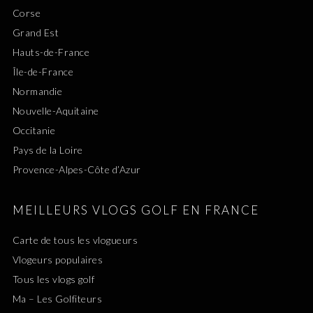
Corse
Grand Est
Hauts-de-France
Île-de-France
Normandie
Nouvelle-Aquitaine
Occitanie
Pays de la Loire
Provence-Alpes-Côte d’Azur
MEILLEURS VLOGS GOLF EN FRANCE
Carte de tous les vlogueurs
Vlogeurs populaires
Tous les vlogs golf
Ma – Les Golfiteurs