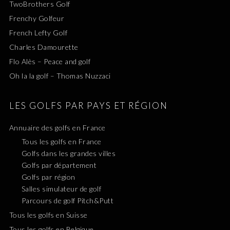
TwoBrothers Golf
Frenchy Golfeur
French Lefty Golf
Charles Damourette
Flo Alès – Peace and golf
Oh la la golf – Thomas Nuzzaci
LES GOLFS PAR PAYS ET RÉGION
Annuaire des golfs en France
Tous les golfs en France
Golfs dans les grandes villes
Golfs par département
Golfs par région
Salles simulateur de golf
Parcours de golf Pitch&Putt
Tous les golfs en Suisse
Tous les golfs en Belgique