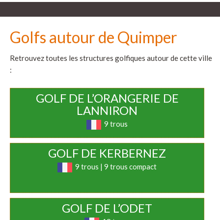
Golfs autour de Quimper
Retrouvez toutes les structures golfiques autour de cette ville
:
GOLF DE L’ORANGERIE DE
LANNIRON
9 trous
GOLF DE KERBERNEZ
9 trous | 9 trous compact
GOLF DE L’ODET