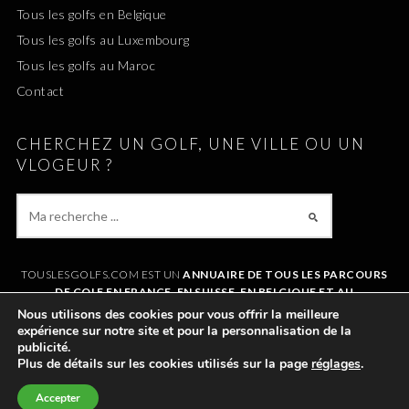
Tous les golfs en Belgique
Tous les golfs au Luxembourg
Tous les golfs au Maroc
Contact
CHERCHEZ UN GOLF, UNE VILLE OU UN
VLOGEUR ?
TOUSLESGOLFS.COM EST UN
ANNUAIRE DE TOUS LES PARCOURS
DE GOLF EN FRANCE, EN SUISSE, EN BELGIQUE ET AU
LUXEMBOURG
. IL VOUS PERMET DE TROUVER UN GOLF AUTOUR DE
Nous utilisons des cookies pour vous offrir la meilleure
CHEZVOUS OU LORS DE VOS VACANCES. LE SITE RÉFÉRENCE
expérience sur notre site et pour la personnalisation de la
ÉGALEMENT
TOUS LES VLOGS GOLF
ET LES
VLOGEURS LES PLUS
publicité.
POPULAIRES
.
Plus de détails sur les cookies utilisés sur la page
réglages
.
Accepter
©2011-2026 TOUSLESGOLFS.COM |
MENTIONS LÉGALES