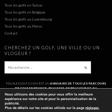
Tous les golfs en Suisse
Tous les golfs en Belgique
Tous les golfs au Luxembourg
Tous les golfs au Maroc
Contact
CHERCHEZ UN GOLF, UNE VILLE OU UN
VLOGEUR ?
TOUSLESGOLFS.COM EST UN
ANNUAIRE DE TOUS LES PARCOURS
DE GOLF EN FRANCE, EN SUISSE, EN BELGIQUE ET AU
LUXEMBOURG
. IL VOUS PERMET DE TROUVER UN GOLF AUTOUR DE
Nous utilisons des cookies pour vous offrir la meilleure
CHEZVOUS OU LORS DE VOS VACANCES. LE SITE RÉFÉRENCE
expérience sur notre site et pour la personnalisation de la
ÉGALEMENT
TOUS LES VLOGS GOLF
ET LES
VLOGEURS LES PLUS
publicité.
POPULAIRES
.
Plus de détails sur les cookies utilisés sur la page
réglages
.