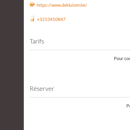
https://www.dekluizen.be/
+3253410847
Tarifs
Pour con
Réserver
P