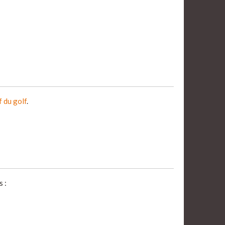
f du golf
.
 :