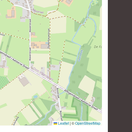
Leaflet
|
©
OpenStreetMap