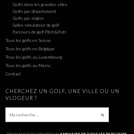
Golfs dans les grandes villes
Golfs par département
Golfs par région
Salles simulateur de golf
Parcours de golf Pitch&Putt
Tous les golfs en Suisse
Tous les golfs en Belgique
Tous les golfs au Luxembourg
Tous les golfs au Maroc
Contact
CHERCHEZ UN GOLF, UNE VILLE OU UN
VLOGEUR ?
TOUSLESGOLFS.COM EST UN
ANNUAIRE DE TOUS LES PARCOURS