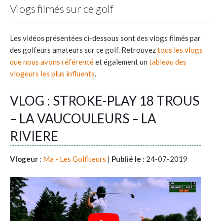
Vlogs filmés sur ce golf
Les vidéos présentées ci-dessous sont des vlogs filmés par
des golfeurs amateurs sur ce golf. Retrouvez
tous les vlogs
que nous avons référencé
et également un
tableau des
vlogeurs les plus influents
.
VLOG : STROKE-PLAY 18 TROUS
– LA VAUCOULEURS – LA
RIVIERE
Vlogeur
:
Ma - Les Golfiteurs
|
Publié le
: 24-07-2019