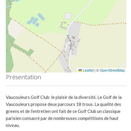
Leaflet
|
©
OpenStreetMap
Présentation
Vaucouleurs Golf Club: le plaisir de la diversité. Le Golf de la
Vaucouleurs propose deux parcours 18 trous. La qualité des
greens et de l’entretien ont fait de ce Golf Club un classique
parisien consacré par de nombreuses compétitions de haut
niveau.