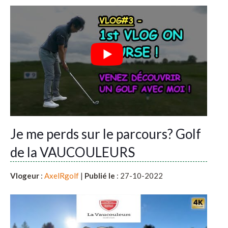
Je me perds sur le parcours? Golf
de la VAUCOULEURS
Vlogeur
:
AxelRgolf
|
Publié le
: 27-10-2022