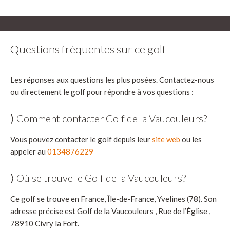
Questions fréquentes sur ce golf
Les réponses aux questions les plus posées. Contactez-nous
ou directement le golf pour répondre à vos questions :
⟩ Comment contacter Golf de la Vaucouleurs?
Vous pouvez contacter le golf depuis leur
site web
ou les
appeler au
0134876229
⟩ Où se trouve le Golf de la Vaucouleurs?
Ce golf se trouve en France, Île-de-France, Yvelines (78). Son
adresse précise est Golf de la Vaucouleurs , Rue de l’Église ,
78910 Civry la Fort.