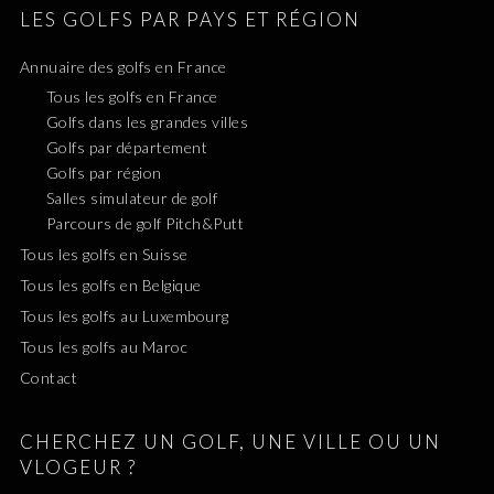
LES GOLFS PAR PAYS ET RÉGION
Annuaire des golfs en France
Tous les golfs en France
Golfs dans les grandes villes
Golfs par département
Golfs par région
Salles simulateur de golf
Parcours de golf Pitch&Putt
Tous les golfs en Suisse
Tous les golfs en Belgique
Tous les golfs au Luxembourg
Tous les golfs au Maroc
Contact
CHERCHEZ UN GOLF, UNE VILLE OU UN
VLOGEUR ?