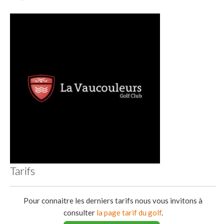
Tarifs
Pour connaitre les derniers tarifs nous vous invitons à
consulter
la page tarif du golf
.