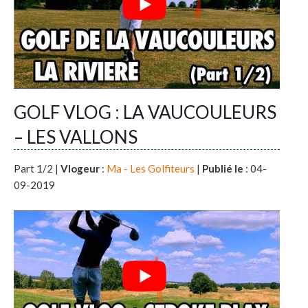
GOLF VLOG : LA VAUCOULEURS
– LES VALLONS
Part 1/2 |
Vlogeur
:
Ma - Les Golfiteurs
|
Publié le
: 04-
09-2019