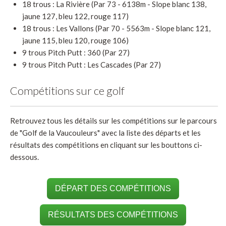
18 trous : La Rivière (Par 73 - 6138m - Slope blanc 138,
jaune 127, bleu 122, rouge 117)
18 trous : Les Vallons (Par 70 - 5563m - Slope blanc 121,
jaune 115, bleu 120, rouge 106)
9 trous Pitch Putt : 360 (Par 27)
9 trous Pitch Putt : Les Cascades (Par 27)
Compétitions sur ce golf
Retrouvez tous les détails sur les compétitions sur le parcours
de "Golf de la Vaucouleurs" avec la liste des départs et les
résultats des compétitions en cliquant sur les bouttons ci-
dessous.
DÉPART DES COMPÉTITIONS
RÉSULTATS DES COMPÉTITIONS