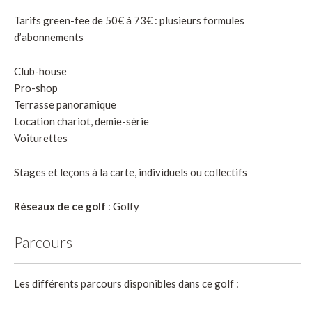
Tarifs green-fee de 50€ à 73€ : plusieurs formules
d’abonnements
Club-house
Pro-shop
Terrasse panoramique
Location chariot, demie-série
Voiturettes
Stages et leçons à la carte, individuels ou collectifs
Réseaux de ce golf
: Golfy
Parcours
Les différents parcours disponibles dans ce golf :