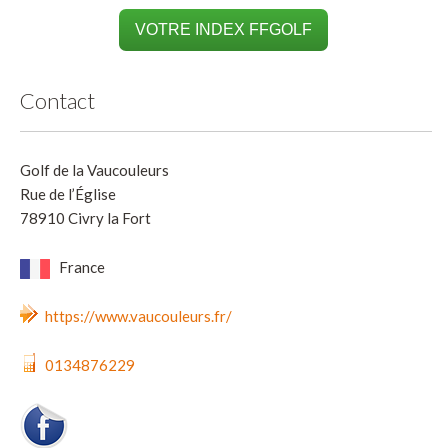
VOTRE INDEX FFGOLF
Contact
Golf de la Vaucouleurs
Rue de l’Église
78910 Civry la Fort
France
https://www.vaucouleurs.fr/
0134876229