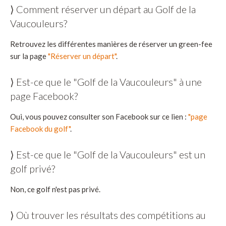
⟩ Comment réserver un départ au Golf de la
Vaucouleurs?
Retrouvez les différentes manières de réserver un green-fee
sur la page
"Réserver un départ"
.
⟩ Est-ce que le "Golf de la Vaucouleurs" à une
page Facebook?
Oui, vous pouvez consulter son Facebook sur ce lien :
"page
Facebook du golf"
.
⟩ Est-ce que le "Golf de la Vaucouleurs" est un
golf privé?
Non, ce golf n'est pas privé.
⟩ Où trouver les résultats des compétitions au