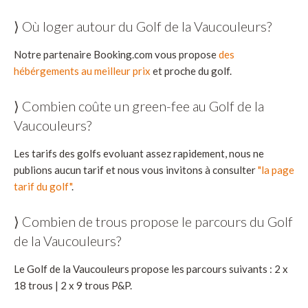
⟩ Où loger autour du Golf de la Vaucouleurs?
Notre partenaire Booking.com vous propose
des
hébérgements au meilleur prix
et proche du golf.
⟩ Combien coûte un green-fee au Golf de la
Vaucouleurs?
Les tarifs des golfs evoluant assez rapidement, nous ne
publions aucun tarif et nous vous invitons à consulter
"la page
tarif du golf"
.
⟩ Combien de trous propose le parcours du Golf
de la Vaucouleurs?
Le Golf de la Vaucouleurs propose les parcours suivants : 2 x
18 trous | 2 x 9 trous P&P.