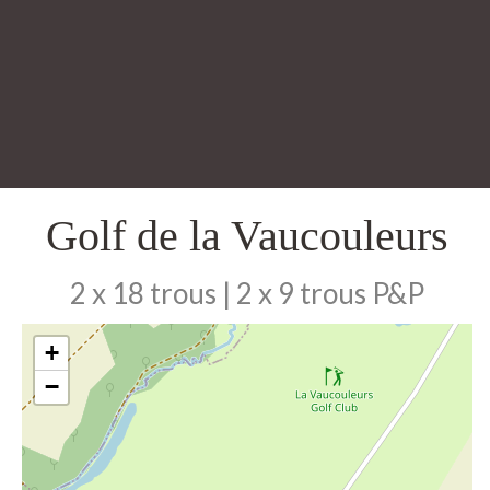
Golf de la Vaucouleurs
2 x 18 trous | 2 x 9 trous P&P
+
−