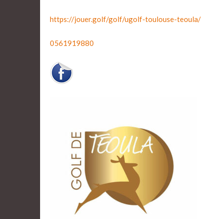
https://jouer.golf/golf/ugolf-toulouse-teoula/
0561919880