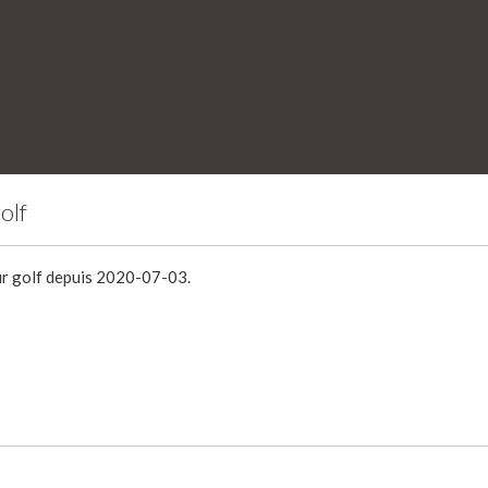
olf
eur golf depuis 2020-07-03.