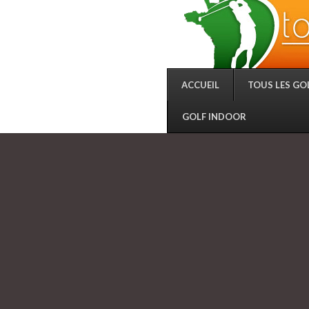
ACCUEIL
TOUS LES GO
GOLF INDOOR