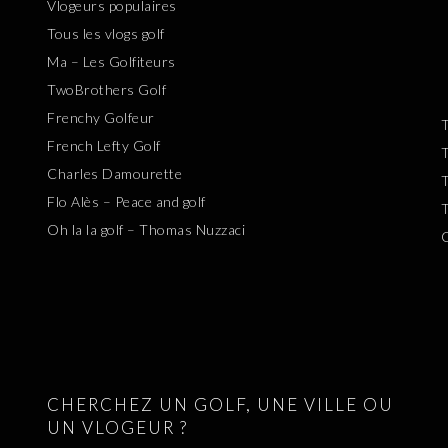
Vlogeurs populaires
Tous les vlogs golf
Ma – Les Golfiteurs
TwoBrothers Golf
Frenchy Golfeur
T
French Lefty Golf
T
Charles Damourette
T
Flo Alès – Peace and golf
T
Oh la la golf – Thomas Nuzzaci
CHERCHEZ UN GOLF, UNE VILLE OU
UN VLOGEUR ?