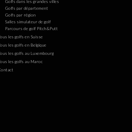
Golfs dans les grandes villes
Golfs par département
Golfs par région
Salles simulateur de golf
Parcours de golf Pitch&Putt
ous les golfs en Suisse
ous les golfs en Belgique
ous les golfs au Luxembourg
ous les golfs au Maroc
Contact