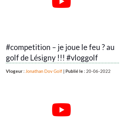
#competition – je joue le feu ? au
golf de Lésigny !!! #vloggolf
Vlogeur
:
Jonathan Dov Golf
|
Publié le
: 20-06-2022