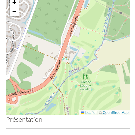
+
−
Leaflet
|
©
OpenStreetMap
Présentation