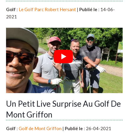
Golf
:
Le Golf Parc Robert Hersant
|
Publié le
: 14-06-
2021
Un Petit Live Surprise Au Golf De
Mont Griffon
Golf
:
Golf de Mont Griffon
|
Publié le
: 26-04-2021