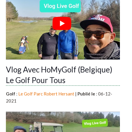
Vlog Avec HoMyGolf (Belgique)
Le Golf Pour Tous
Golf
:
Le Golf Parc Robert Hersant
|
Publié le
: 06-12-
2021