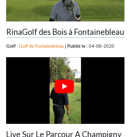
RinaGolf des Bois à Fontainebleau
Golf
:
Golf de Fontainebleau
|
Publié le
: 04-08-2020
Live Sur Le Parcour A Champigny