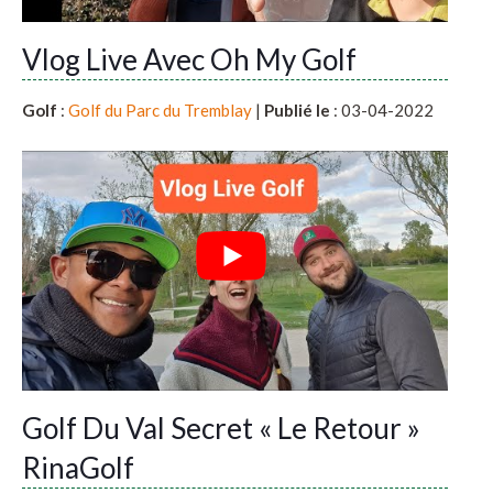
Vlog Live Avec Oh My Golf
Golf
:
Golf du Parc du Tremblay
|
Publié le
: 03-04-2022
Golf Du Val Secret « Le Retour »
RinaGolf