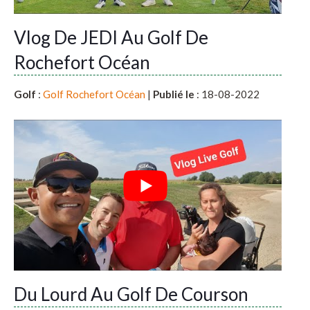
Vlog De JEDI Au Golf De
Rochefort Océan
Golf
:
Golf Rochefort Océan
|
Publié le
: 18-08-2022
Du Lourd Au Golf De Courson