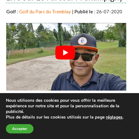
Golf
:
Golf du Parc du Tremblay
|
Publié le
: 26-07-2020
VLOG GOLF : LE MATCH PRO-
Nous utilisons des cookies pour vous offrir la meilleure
expérience sur notre site et pour la personnalisation de la
ENS VS AM
publicité.
Plus de détails sur les cookies utilisés sur la page
réglages
.
Golf
:
Golf de Mont Griffon
|
Publié le
: 03-07-2020
Accepter