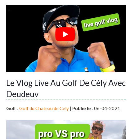
Le Vlog Live Au Golf De Cély Avec
Deudeuv
Golf
:
Golf du Château de Cély
|
Publié le
: 06-04-2021