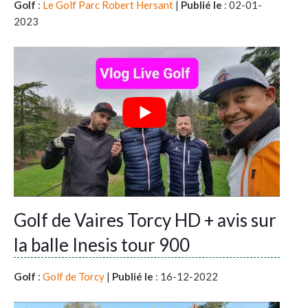
Golf
:
Le Golf Parc Robert Hersant
|
Publié le
: 02-01-
2023
Golf de Vaires Torcy HD + avis sur
la balle Inesis tour 900
Golf
:
Golf de Torcy
|
Publié le
: 16-12-2022