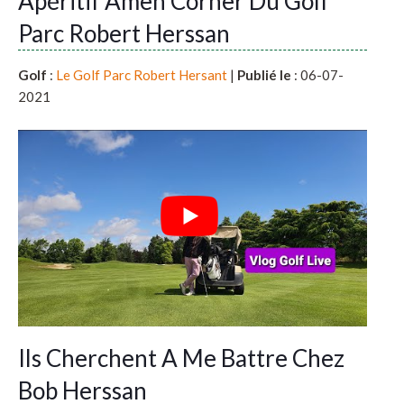
Apéritif Amen Corner Du Golf
Parc Robert Herssan
Golf
:
Le Golf Parc Robert Hersant
|
Publié le
: 06-07-
2021
Ils Cherchent A Me Battre Chez
Bob Herssan