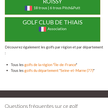
ROISSY
18 trous | 6 trous Pitch&Putt
GOLF CLUB DE THIAIS
Association
Découvrez également les golfs par région et par département
:
Tous les
golfs de la région "Île-de-France
"
Tous les
golfs du département "Seine-et-Marne (77)
"
Questions fréquentes sur ce golf