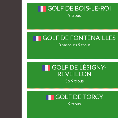
GOLF DE BOIS-LE-ROI
9 trous
GOLF DE FONTENAILLES
3 parcours 9 trous
GOLF DE LÉSIGNY-
RÉVEILLON
3 x 9 trous
GOLF DE TORCY
9 trous