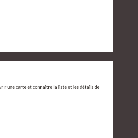
ir une carte et connaitre la liste et les détails de