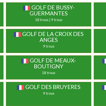
GOLF DE BUSSY-
GUERMANTES
18 trous | 9 trous
GOLF DE LA CROIX DES
ANGES
9 trous
GOLF DE MEAUX-
BOUTIGNY
18 trous
GOLF DES BRUYERES
9 trous