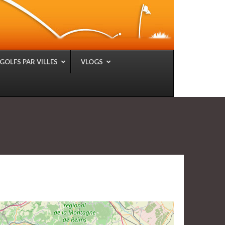
GOLFS PAR VILLES
VLOGS