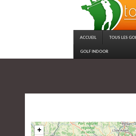
ACCUEIL
TOUS LES GO
GOLF INDOOR
+