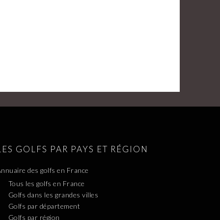
LES GOLFS PAR PAYS ET RÉGION
nnuaire des golfs en France
Tous les golfs en France
Golfs dans les grandes villes
Golfs par département
Golfs par région