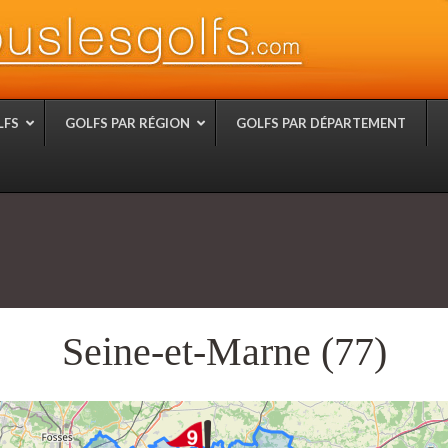
LFS
GOLFS PAR RÉGION
GOLFS PAR DÉPARTEMENT
Seine-et-Marne (77)