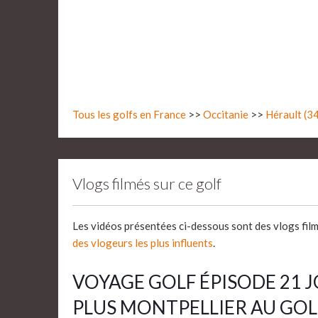
Tous les golfs en France
>>
Occitanie
>>
Hérault (3
Vlogs filmés sur ce golf
Les vidéos présentées ci-dessous sont des vlogs fil
des vlogeurs les plus influents
.
VOYAGE GOLF ÉPISODE 21 
PLUS MONTPELLIER AU GOLF