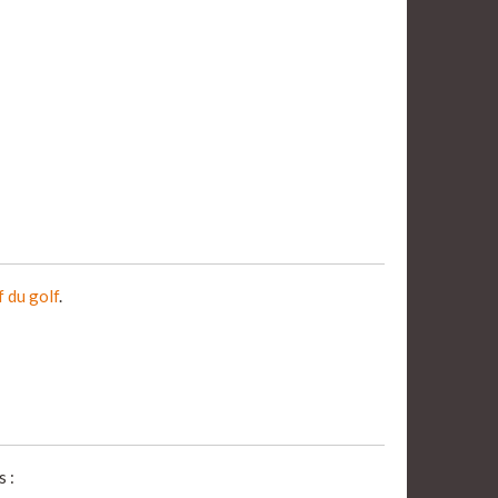
f du golf
.
 :