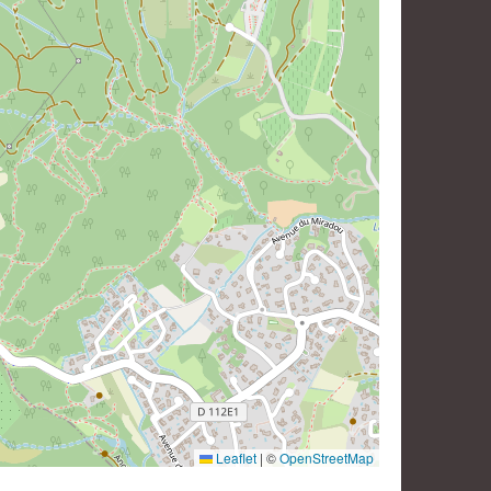
Leaflet
|
©
OpenStreetMap