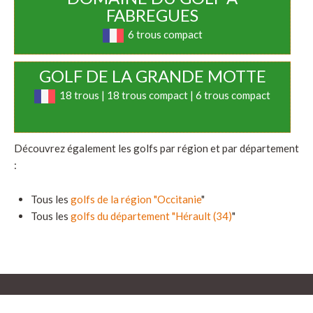
FABREGUES
6 trous compact
GOLF DE LA GRANDE MOTTE
18 trous | 18 trous compact | 6 trous compact
Découvrez également les golfs par région et par département
:
Tous les
golfs de la région "Occitanie
"
Tous les
golfs du département "Hérault (34)
"