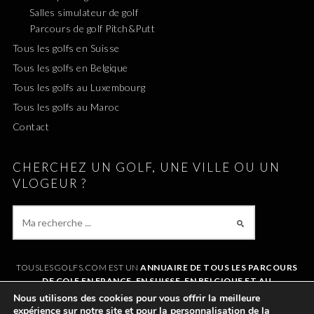
Salles simulateur de golf
Parcours de golf Pitch&Putt
Tous les golfs en Suisse
Tous les golfs en Belgique
Tous les golfs au Luxembourg
Tous les golfs au Maroc
Contact
CHERCHEZ UN GOLF, UNE VILLE OU UN
VLOGEUR ?
TOUSLESGOLFS.COM EST UN
ANNUAIRE DE TOUS LES PARCOURS
DE GOLF EN FRANCE, EN SUISSE, EN BELGIQUE ET AU
LUXEMBOURG
. IL VOUS PERMET DE TROUVER UN GOLF AUTOUR DE
Nous utilisons des cookies pour vous offrir la meilleure
CHEZVOUS OU LORS DE VOS VACANCES. LE SITE RÉFÉRENCE
expérience sur notre site et pour la personnalisation de la