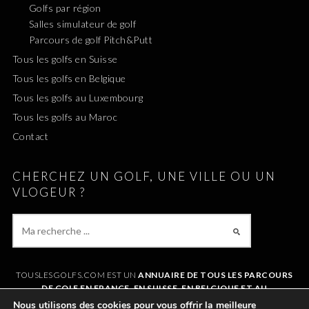
Golfs par région
Salles simulateur de golf
Parcours de golf Pitch&Putt
Tous les golfs en Suisse
Tous les golfs en Belgique
Tous les golfs au Luxembourg
Tous les golfs au Maroc
Contact
CHERCHEZ UN GOLF, UNE VILLE OU UN
VLOGEUR ?
TOUSLESGOLFS.COM EST UN
ANNUAIRE DE TOUS LES PARCOURS
DE GOLF EN FRANCE, EN SUISSE, EN BELGIQUE ET AU
LUXEMBOURG
. IL VOUS PERMET DE TROUVER UN GOLF AUTOUR DE
Nous utilisons des cookies pour vous offrir la meilleure