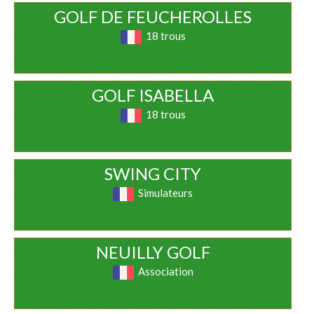
GOLF DE FEUCHEROLLES
18 trous
GOLF ISABELLA
18 trous
SWING CITY
Simulateurs
NEUILLY GOLF
Association