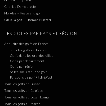
Charles Damourette
Flo Alès – Peace and golf
Oh la la golf – Thomas Nuzzaci
LES GOLFS PAR PAYS ET RÉGION
Annuaire des golfs en France
Tous les golfs en France
Golfs dans les grandes villes
Golfs par département
Golfs par région
Salles simulateur de golf
Parcours de golf Pitch&Putt
Tous les golfs en Suisse
Tous les golfs en Belgique
Tous les golfs au Luxembourg
Tous les golfs au Maroc