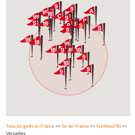
Tous les golfs en France
>>
Île-de-France
>>
Yvelines(78)
>>
Versailles