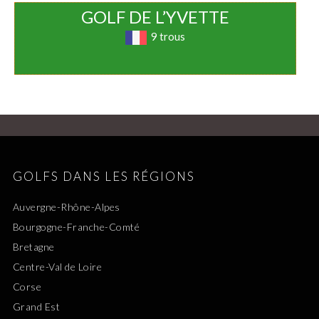
GOLF DE L’YVETTE
9 trous
GOLFS DANS LES RÉGIONS
Auvergne-Rhône-Alpes
Bourgogne-Franche-Comté
Bretagne
Centre-Val de Loire
Corse
Grand Est