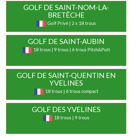
GOLF DE SAINT-NOM-LA-
BRETÊCHE
Golf Privé | 2 x 18 trous
GOLF DE SAINT-AUBIN
18 trous | 9 trous | 6 trous Pitch&Putt
GOLF DE SAINT-QUENTIN EN
YVELINES
18 trous | 6 trous compact
GOLF DES YVELINES
18 trous | 9 trous