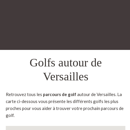
Golfs autour de
Versailles
Retrouvez tous les
parcours de golf
autour de Versailles. La
carte ci-dessous vous présente les différents golfs les plus
proches pour vous aider à trouver votre prochain parcours de
golf.