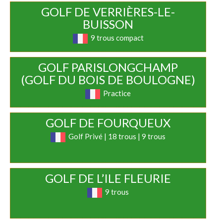
GOLF DE VERRIÈRES-LE-
BUISSON
9 trous compact
GOLF PARISLONGCHAMP
(GOLF DU BOIS DE BOULOGNE)
Practice
GOLF DE FOURQUEUX
Golf Privé | 18 trous | 9 trous
GOLF DE L’ILE FLEURIE
9 trous