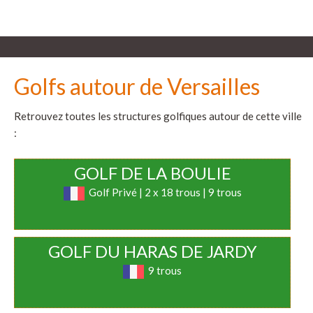
Golfs autour de Versailles
Retrouvez toutes les structures golfiques autour de cette ville
:
GOLF DE LA BOULIE
Golf Privé | 2 x 18 trous | 9 trous
GOLF DU HARAS DE JARDY
9 trous