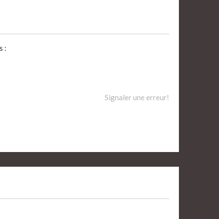
 :
Signaler une erreur!