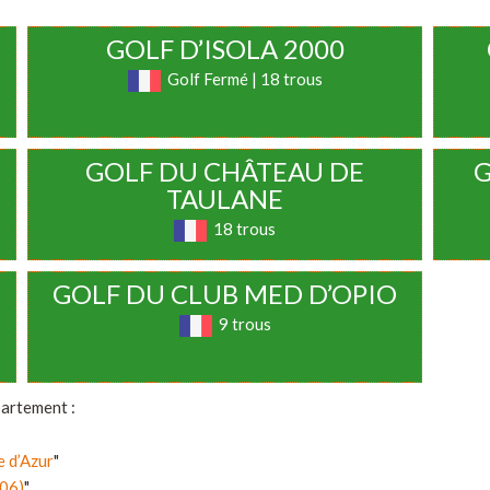
GOLF D’ISOLA 2000
Golf Fermé | 18 trous
GOLF DU CHÂTEAU DE
G
TAULANE
18 trous
GOLF DU CLUB MED D’OPIO
9 trous
partement :
e d’Azur
"
(06)
"