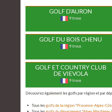
GOLF D’AURON
9 trous
GOLF DU BOIS CHENU
9 trous
GOLF ET COUNTRY CLUB
DE VIEVOLA
9 trous
Découvrez également les golfs par région et par dé
Tous les
golfs de la région "Provence-Alpes-Côt
Tous les
golfs du département "Alpes Maritimes 