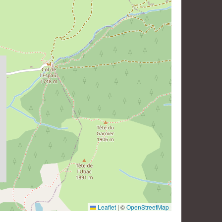
Leaflet
|
©
OpenStreetMap