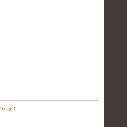
f du golf
.