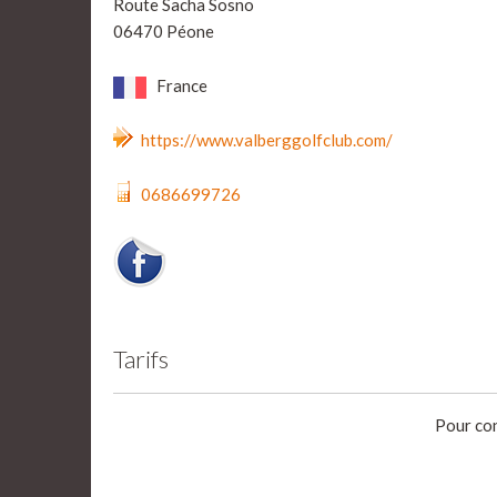
Route Sacha Sosno
06470 Péone
France
https://www.valberggolfclub.com/
0686699726
Tarifs
Pour con