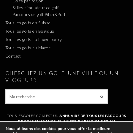
Golfs par région
Salles simulateur de golf
Parcours de golf Pitch&Putt
Tous les golfs en Suisse
Tous les golfs en Belgique
Tous les golfs au Luxembourg
Tous les golfs au Maroc
Contact
CHERCHEZ UN GOLF, UNE VILLE OU UN
VLOGEUR ?
TOUSLESGOLFS.COM EST UN
ANNUAIRE DE TOUS LES PARCOURS
DE GOLF EN FRANCE, EN SUISSE, EN BELGIQUE ET AU
LUXEMBOURG
. IL VOUS PERMET DE TROUVER UN GOLF AUTOUR DE
Nous utilisons des cookies pour vous offrir la meilleure
CHEZVOUS OU LORS DE VOS VACANCES. LE SITE RÉFÉRENCE