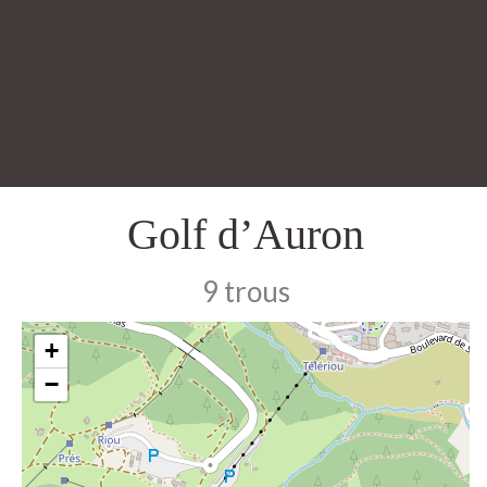
Golf d’Auron
9 trous
+
−