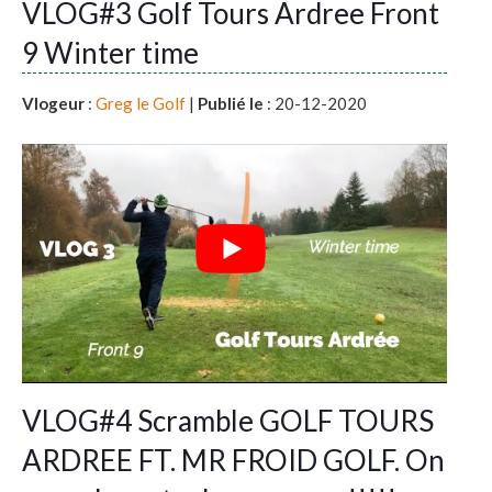
VLOG#3 Golf Tours Ardree Front
9 Winter time
Vlogeur
:
Greg le Golf
|
Publié le
: 20-12-2020
VLOG#4 Scramble GOLF TOURS
ARDREE FT. MR FROID GOLF. On