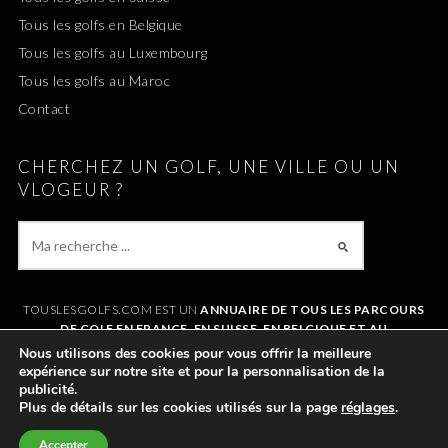
Tous les golfs en Belgique
Tous les golfs au Luxembourg
Tous les golfs au Maroc
Contact
CHERCHEZ UN GOLF, UNE VILLE OU UN
VLOGEUR ?
TOUSLESGOLFS.COM EST UN
ANNUAIRE DE TOUS LES PARCOURS
DE GOLF EN FRANCE, EN SUISSE, EN BELGIQUE ET AU
LUXEMBOURG
. IL VOUS PERMET DE TROUVER UN GOLF AUTOUR DE
Nous utilisons des cookies pour vous offrir la meilleure
CHEZVOUS OU LORS DE VOS VACANCES. LE SITE RÉFÉRENCE
expérience sur notre site et pour la personnalisation de la
ÉGALEMENT
TOUS LES VLOGS GOLF
ET LES
VLOGEURS LES PLUS
publicité.
POPULAIRES
.
Plus de détails sur les cookies utilisés sur la page
réglages
.
Accepter