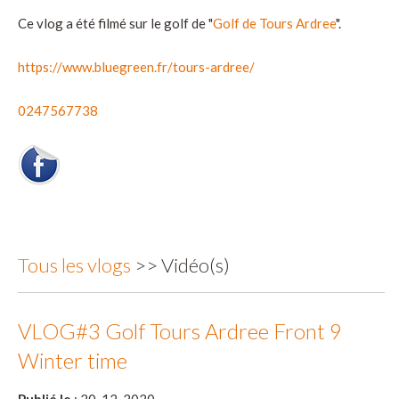
Ce vlog a été filmé sur le golf de "
Golf de Tours Ardree
".
https://www.bluegreen.fr/tours-ardree/
0247567738
Tous les vlogs
>> Vidéo(s)
VLOG#3 Golf Tours Ardree Front 9
Winter time
Publié le
: 20-12-2020