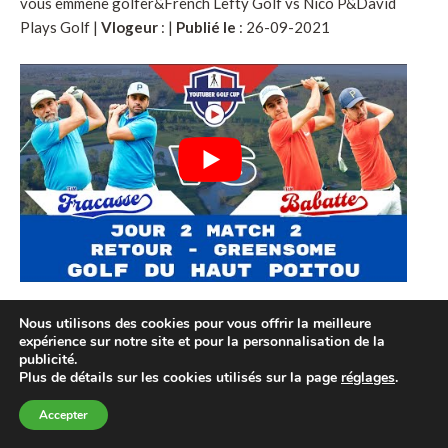
vous emmène golfer&French Lefty Golf vs Nico P&David
Plays Golf |
Vlogeur
:
|
Publié le
: 26-09-2021
Greensome - Retour Babatte - Golf du Haut Poitou | Je
Nous utilisons des cookies pour vous offrir la meilleure
vous emmène golfer&French Lefty Golf vs Nico P&David
expérience sur notre site et pour la personnalisation de la
Plays Golf |
Vlogeur
:
|
Publié le
: 26-09-2021
publicité.
Plus de détails sur les cookies utilisés sur la page
réglages
.
Accepter