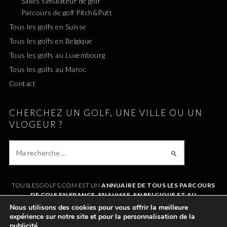
Salles simulateur de golf
Parcours de golf Pitch&Putt
Tous les golfs en Suisse
Tous les golfs en Belgique
Tous les golfs au Luxembourg
Tous les golfs au Maroc
Contact
CHERCHEZ UN GOLF, UNE VILLE OU UN
VLOGEUR ?
TOUSLESGOLFS.COM EST UN
ANNUAIRE DE TOUS LES PARCOURS
DE GOLF EN FRANCE, EN SUISSE, EN BELGIQUE ET AU
LUXEMBOURG
. IL VOUS PERMET DE TROUVER UN GOLF AUTOUR DE
Nous utilisons des cookies pour vous offrir la meilleure
CHEZVOUS OU LORS DE VOS VACANCES. LE SITE RÉFÉRENCE
expérience sur notre site et pour la personnalisation de la
ÉGALEMENT
TOUS LES VLOGS GOLF
ET LES
VLOGEURS LES PLUS
publicité.