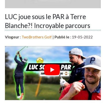
LUC joue sous le PAR à Terre
Blanche?! Incroyable parcours
Vlogeur
:
TwoBrothers Golf
|
Publié le
: 19-05-2022