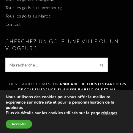
Tous les golfs au Luxembourg
Tous les golfs au Maroc
Contact
CHERCHEZ UN GOLF, UNE VILLE OU UN
VLOGEUR ?
TOUSLESGOLFS.COM EST UN
ANNUAIRE DE TOUS LES PARCOURS
DE GOLF EN FRANCE, EN SUISSE, EN BELGIQUE ET AU
LUXEMBOURG
. IL VOUS PERMET DE TROUVER UN GOLF AUTOUR DE
Nous utilisons des cookies pour vous offrir la meilleure
CHEZVOUS OU LORS DE VOS VACANCES. LE SITE RÉFÉRENCE
expérience sur notre site et pour la personnalisation de la
ÉGALEMENT
TOUS LES VLOGS GOLF
ET LES
VLOGEURS LES PLUS
publicité.
POPULAIRES
.
Plus de détails sur les cookies utilisés sur la page
réglages
.
Accepter
©2011-2026 TOUSLESGOLFS.COM |
MENTIONS LÉGALES