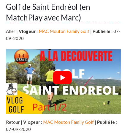
Golf de Saint Endréol (en
MatchPlay avec Marc)
Aller |
Vlogeur
:
MAC Mouton Family Golf
|
Publié le
: 07-
09-2020
Retour |
Vlogeur
:
MAC Mouton Family Golf
|
Publié le
:
07-09-2020