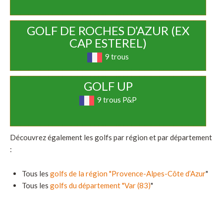
GOLF DE ROCHES D’AZUR (EX
CAP ESTEREL)
9 trous
GOLF UP
9 trous P&P
Découvrez également les golfs par région et par département
:
Tous les
golfs de la région "Provence-Alpes-Côte d’Azur
"
Tous les
golfs du département "Var (83)
"