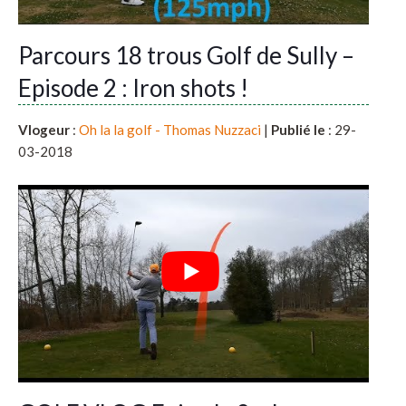
Parcours 18 trous Golf de Sully –
Episode 2 : Iron shots !
Vlogeur
:
Oh la la golf - Thomas Nuzzaci
|
Publié le
: 29-
03-2018