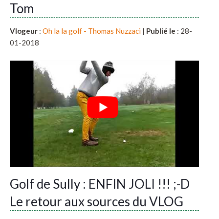
Tom
Vlogeur
:
Oh la la golf - Thomas Nuzzaci
|
Publié le
: 28-
01-2018
Golf de Sully : ENFIN JOLI !!! ;-D
Le retour aux sources du VLOG